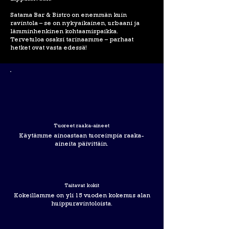
Satama Bar & Bistro on enemmän kuin
ravintola – se on nykyaikainen, urbaani ja
lämminhenkinen kohtaamispaikka.
Tervetuloa osaksi tarinaamme – parhaat
hetket ovat vasta edessä!
Tuoreet raaka-aineet
Käytämme ainoastaan tuoreimpia raaka-
aineita päivittäin.
Taitavat kokit
Kokeillamme on yli 15 vuoden kokemus alan
huippuravintoloista.