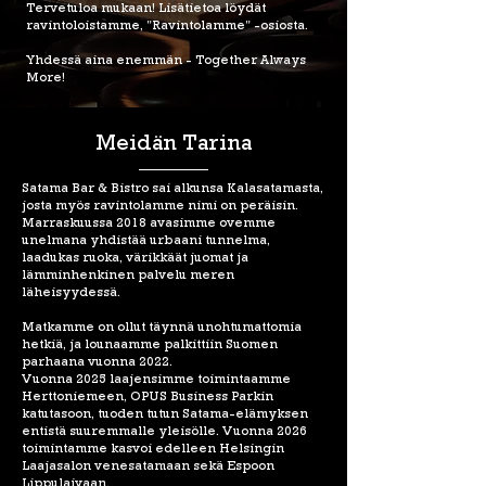
Tervetuloa mukaan! Lisätietoa löydät
ravintoloistamme, "Ravintolamme" -osiosta.
Yhdess
ä aina enemmän - Together Always
More!
Meidän Tarina
Satama Bar & Bistro sai alkunsa Kalasatamasta,
josta myös ravintolamme nimi on peräisin.
Marraskuussa 2018 avasimme ovemme
unelmana yhdistää urbaani tunnelma,
laadukas ruoka, värikkäät juomat ja
lämminhenkinen palvelu meren
läheisyydessä.
Matkamme on ollut täynnä unohtumattomia
hetkiä, ja lounaamme palkittiin Suomen
parhaana vuonna 2022.
Vuonna 2025 laajensimme toimintaamme
Herttoniemeen, OPUS Business Parkin
katutasoon, tuoden tutun Satama-elämyksen
entistä suuremmalle yleisölle. Vuonna 2026
toimintamme kasvoi edelleen Helsingin
Laajasalon venesatamaan sekä Espoon
Lippulaivaan.