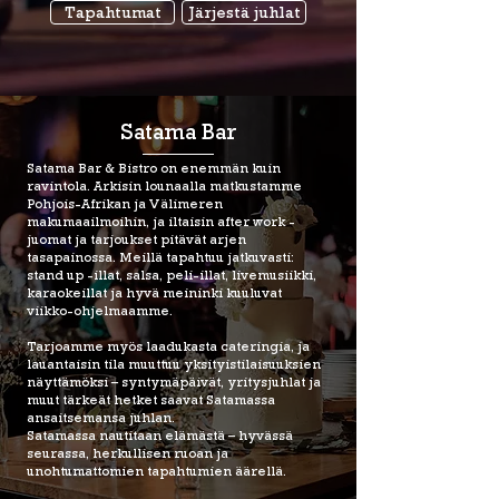
Tapahtumat
Järjestä juhlat
Satama Bar
Satama Bar & Bistro on enemmän kuin
ravintola. Arkisin lounaalla matkustamme
Pohjois-Afrikan ja Välimeren
makumaailmoihin, ja iltaisin after work -
juomat ja tarjoukset pitävät arjen
tasapainossa. Meillä tapahtuu jatkuvasti:
stand up -illat, salsa, peli-illat, livemusiikki,
karaokeillat ja hyvä meininki kuuluvat
viikko-ohjelmaamme.
Tarjoamme myös laadukasta cateringia, ja
lauantaisin tila muuttuu yksityistilaisuuksien
näyttämöksi – syntymäpäivät, yritysjuhlat ja
muut tärkeät hetket saavat Satamassa
ansaitsemansa juhlan.
Satamassa nautitaan elämästä – hyvässä
seurassa, herkullisen ruoan ja
unohtumattomien tapahtumien äärellä.