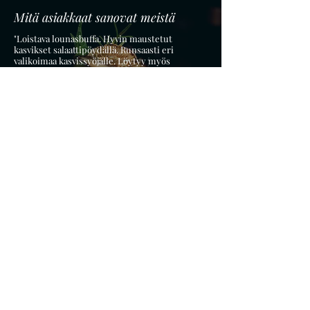
Mitä asiakkaat sanovat meistä
"Loistava lounasbuffa. Hyvin maustetut
kasvikset salaattipöydällä. Runsaasti eri
valikoimaa kasvissyöjälle. Löytyy myös
muitakin kuin vaihtoehtoja kasvisruokien
päälle. Keittovaihtoehto. Kahvi ja valmis tee
kuuluu ruoan hintaan. Jälkkäri maksaa euron
päälle. Paikka toimii myös hyvin aftereille.
#baklavaa #pannari"
Tervetuloa Satama Bar & Bistroon, jossa niin
nuorempi kuin vanhempikin väki varmasti viihtyy!