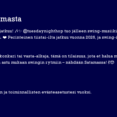
umasta
atkuu! 🎶✨ @tuesdaynighthop tuo jälleen swing-musiikin 
 Perinteinen tiistai-ilta jatkuu vuonna 2026, ja swing-il
onkari tai vasta-alkaja, tämä on tilaisuus, jota et halua m
a astu mukaan swingin rytmiin – nähdään Satamassa! 💃😍
 ja toiminnallisten evästeasetustesi vuoksi.