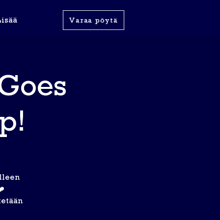
Lisää
Varaa pöytä
 Goes
p!
lleen
❤️
stetään