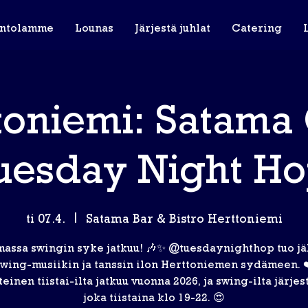
intolamme
Lounas
Järjestä juhlat
Catering
toniemi: Satama
uesday Night Ho
ti 07.4.
  |  
Satama Bar & Bistro Herttoniemi
massa swingin syke jatkuu! 🎶✨ @tuesdaynighthop tuo jä
wing-musiikin ja tanssin ilon Herttoniemen sydämeen. 
einen tiistai-ilta jatkuu vuonna 2026, ja swing-ilta järje
joka tiistaina klo 19-22. 😍