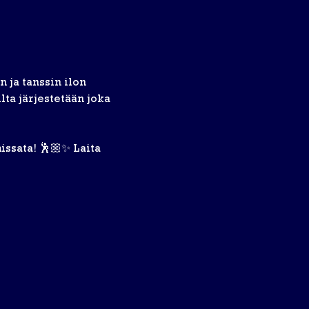
ja tanssin ilon 
ta järjestetään joka 
issata! 🕺🏼✨ Laita 