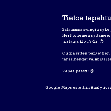
Tietoa tapaht
Satamassa swingin syke j
Herttoniemen sydämeen. ❤️
tiistaina klo 19-22. 😍
Olitpa sitten parkettien k
tanssikengät valmiiksi j
Vapaa pääsy! 😊
Google Maps estettiin Analyticsin