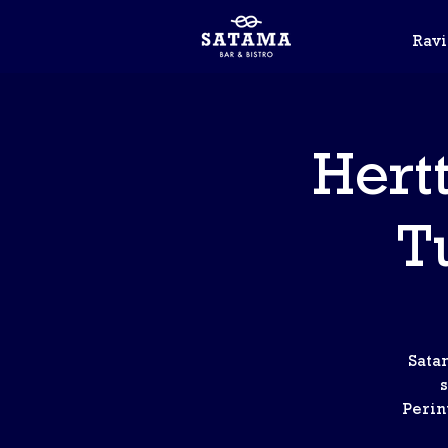
Rav
Hert
T
Sata
s
Perint