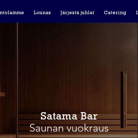
intolamme
Lounas
Järjestä juhlat
Catering
Satama Bar
Saunan vuokraus