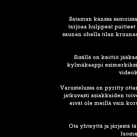
Sataman kanssa samoissa 
tarjoaa hulppeat puitteet
saunan ohella tilan kruunaa
Sisällä on keittiö jääka
kylmäkaappi esimerkiksi j
videok
Varustelussa on pyritty ot
jatkuvasti asiakkaiden toi
eivät ole meillä vain k
Ota yhteyttä ja järjestä
luoma