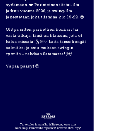
sydämeen. ❤️ Perinteinen tiistai-ilta 
jatkuu vuonna 2026, ja swing-ilta 
järjestetään joka tiistaina klo 19-22. 😍
Olitpa sitten parkettien konkari tai 
vasta-alkaja, tämä on tilaisuus, jota et 
halua missata! 🕺🏼✨ Laita tanssikengät 
valmiiksi ja astu mukaan swingin 
rytmiin – nähdään Satamassa! 💃😍
Vapaa pääsy! 😊
Tervetuloa Satama Bar & Bistroon, jossa niin
nuorempi kuin vanhempikin väki varmasti viihtyy!