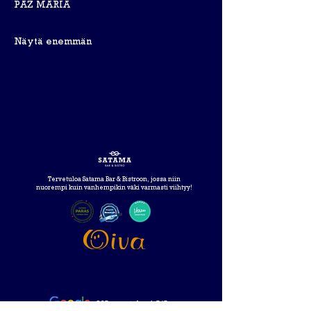
PAZ MARIA 
Näytä enemmän
Tervetuloa Satama Bar & Bistroon, jossa niin
nuorempi kuin vanhempikin väki varmasti viihtyy!
265 arvostelua 4,5/5