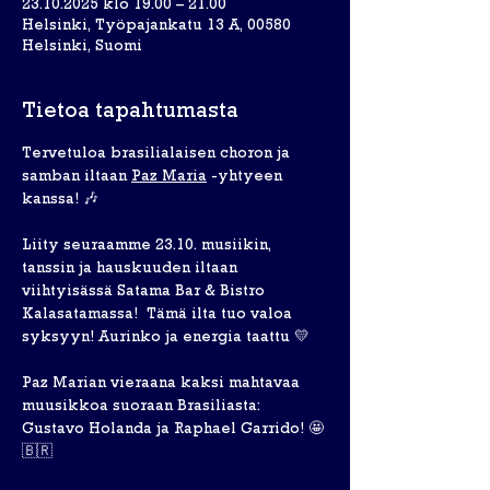
23.10.2025 klo 19.00 – 21.00
Helsinki, Työpajankatu 13 A, 00580
Helsinki, Suomi
Tietoa tapahtumasta
Tervetuloa brasilialaisen choron ja 
samban iltaan 
Paz Maria
 -yhtyeen 
kanssa! 🎶⁣
Liity seuraamme 23.10. musiikin, 
tanssin ja hauskuuden iltaan 
viihtyisässä Satama Bar & Bistro 
Kalasatamassa!  Tämä ilta tuo valoa 
syksyyn! Aurinko ja energia taattu 💛⁣
Paz Marian vieraana kaksi mahtavaa 
muusikkoa suoraan Brasiliasta: 
Gustavo Holanda ja Raphael Garrido! 🤩
🇧🇷⁣ 