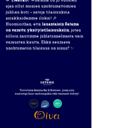
🌟 
Tiesitkö?
 🌟Satama on jo vuosien 
ajan ollut monien unohtumattomien 
juhlien koti – satoja tilaisuuksia 
asiakkaidemme iloksi! 🎉
Huomioithan, että 
lauantaisin Satama 
on varattu yksityistilaisuuksiin
, joten 
silloin nautimme juhlatunnelmasta vain 
varausten kautta. Ehkä seuraava 
unohtumaton tilaisuus on sinun? ✨
Tervetuloa Satama Bar & Bistroon, jossa niin
nuorempi kuin vanhempikin väki varmasti viihtyy!