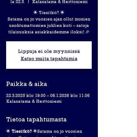
la 22.3.
  |  
Kalasatama & Herttoniemi
🌟 Tiesitkö? 🌟
Satama on jo vuosien ajan ollut monien
unohtumattomien juhlien koti – satoja
tilaisuuksia asiakkaidemme iloksi! 🎉
Lippuja ei ole myynnissä
Katso muita tapahtumia
Paikka & aika
22.3.2025 klo 19.00 – 06.1.2026 klo 11.06
Kalasatama & Herttoniemi
Tietoa tapahtumasta
🌟 
Tiesitkö?
 🌟Satama on jo vuosien 