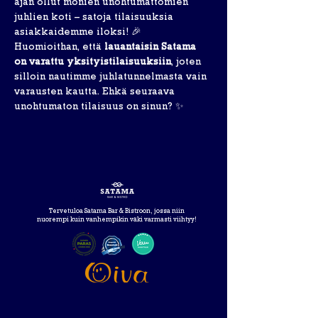
ajan ollut monien unohtumattomien 
juhlien koti – satoja tilaisuuksia 
asiakkaidemme iloksi! 🎉
Huomioithan, että 
lauantaisin Satama 
on varattu yksityistilaisuuksiin
, joten 
silloin nautimme juhlatunnelmasta vain 
varausten kautta. Ehkä seuraava 
unohtumaton tilaisuus on sinun? ✨
Tervetuloa Satama Bar & Bistroon, jossa niin
nuorempi kuin vanhempikin väki varmasti viihtyy!