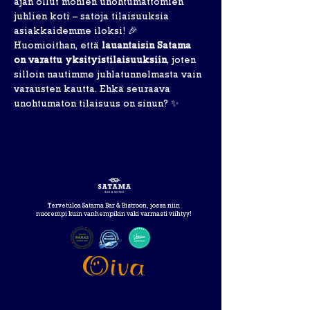
ajan ollut monien unohtumattomien 
juhlien koti – satoja tilaisuuksia 
asiakkaidemme iloksi! 🎉
Huomioithan, että 
lauantaisin Satama 
on varattu yksityistilaisuuksiin
, joten 
silloin nautimme juhlatunnelmasta vain 
varausten kautta. Ehkä seuraava 
unohtumaton tilaisuus on sinun? ✨
Tervetuloa Satama Bar & Bistroon, jossa niin
nuorempi kuin vanhempikin väki varmasti viihtyy!