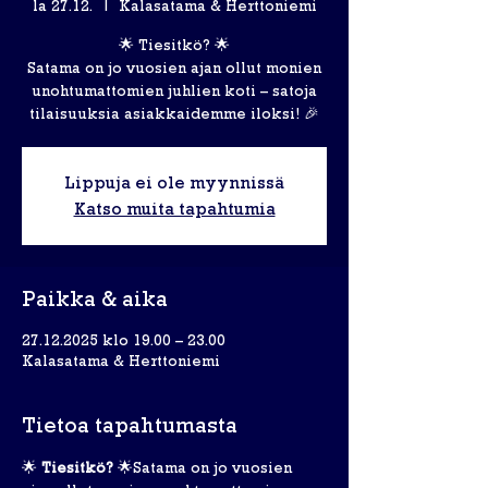
la 27.12.
  |  
Kalasatama & Herttoniemi
🌟 Tiesitkö? 🌟
Satama on jo vuosien ajan ollut monien
unohtumattomien juhlien koti – satoja
tilaisuuksia asiakkaidemme iloksi! 🎉
Lippuja ei ole myynnissä
Katso muita tapahtumia
Paikka & aika
27.12.2025 klo 19.00 – 23.00
Kalasatama & Herttoniemi
Tietoa tapahtumasta
🌟 
Tiesitkö?
 🌟Satama on jo vuosien 