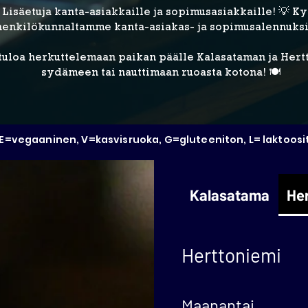
Lisäetuja kanta-asiakkaille ja sopimusasiakkaille! 💡 K
henkilökunnaltamme kanta-asiakas- ja sopimusalennuksi
uloa herkuttelemaan paikan päälle Kalasataman ja Her
sydämeen tai nauttimaan ruoasta kotona! 🍽️
E=vegaaninen, V=kasvisruoka, G=gluteeniton, L= laktoosi
Kalasatama
He
Herttoniemi
Maanantai