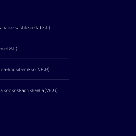
naise kastikkeella (G,L)
se (G,L)
a-linssilaatikko (VE,G)
a kookoskastikkeella (VE,G)