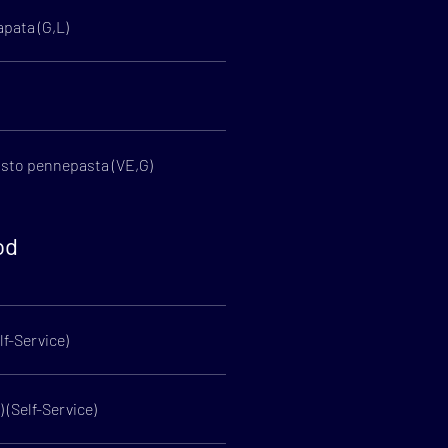
apata (G,L)
sto pennepasta (VE,G)
od
lf-Service)
 (Self-Service)