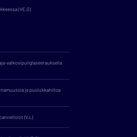
ikkeessa (VE,G)
ja-valkosipuliglaseerauksella
namuussia ja puolukkahilloa
cannellonit (V,L)