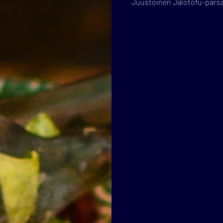
Juustoinen Jalotofu-parsak