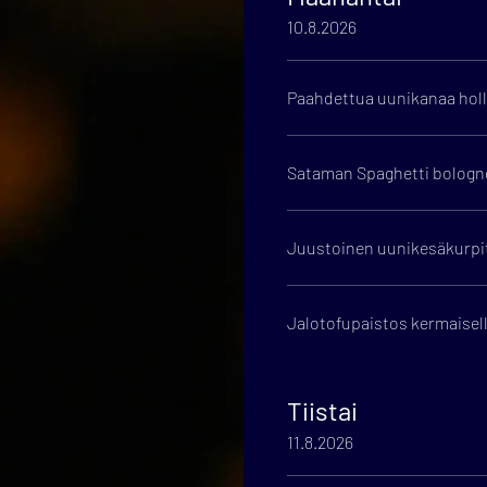
10.8.2026
Paahdettua uunikanaa holla
Sataman Spaghetti bologne
Juustoinen uunikesäkurpits
Jalotofupaistos kermaisell
Tiistai
11.8.2026