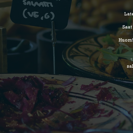
Lat
Saat
Huom! 
✨
sa