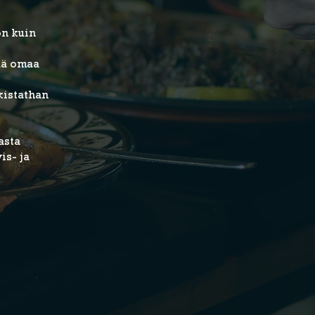
on kuin
tää omaa
kistathan
asta
is- ja