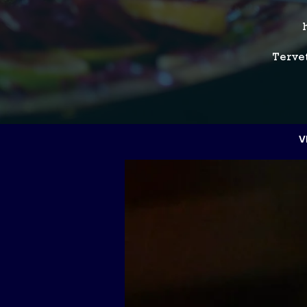
Tervet
V