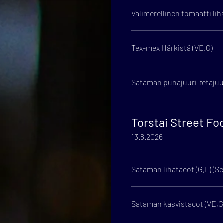
Välimerellinen tomaatti lih
Tex-mex Härkistä (VE,G)
Sataman punajuuri-fetajuu
Torstai Street Fo
13.8.2026
Sataman lihatacot (G,L) (Se
Sataman kasvistacot (VE,G)