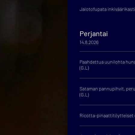
Jalotofupata inkiväärikast
Perjantai
14.8.2026
Paahdettua uunilohta huna
(G,L)
Sataman pannupihvit, peru
(G,L)
Ricotta-pinaattitöytteiset 