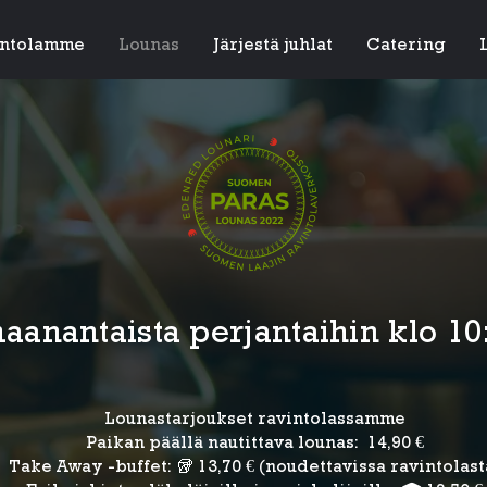
intolamme
Lounas
Järjestä juhlat
Catering
anantaista perjantaihin klo 10:
Lounastarjoukset ravintolassamme
Paikan päällä nautittava lounas: 14,90 €
Take Away -buffet: 🥡 13,70 € (noudettavissa ravintolast