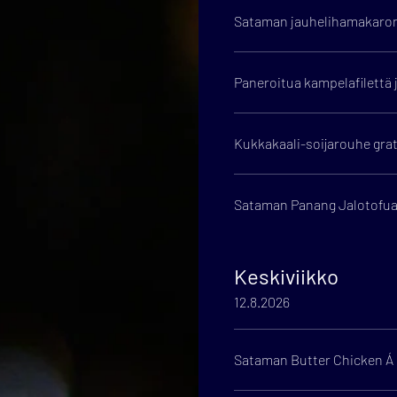
Sataman jauhelihamakaroni
Paneroitua kampelafilettä j
Kukkakaali-soijarouhe grati
Sataman Panang Jalotofua 
Keskiviikko
12.8.2026
Sataman Butter Chicken Á l