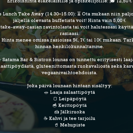
Erikoishinta eläkeläisille ja opiskelijoille: 🎓 12,50 €
e Lunch Take Away (14.30–15.00): ⏳ Ota mukaan niin palj
jäljellä olevasta buffetista voit! Hinta vain 5,00 €
 take-away-rasian ravintolasta tai voit halutessasi käyt
rasiaasi.
Hinta menee omissa rasioissa 5€, 7€ tai 10€ mukaan. Tar
hinnan henkilökunnaltamme.
 Satama Bar & Bistron lounas on tunnettu erityisesti laaj
laattipöydästä, gluteenittomasta ruokavaliosta sekä kasv
vegaanivaihtoehdoista.
Joka päivä lounaan hintaan sisältyy:
🥗 Laaja salaattipöytä
🍞 Leipäpöytä
🥣 Keittopöytä
🍰 Jälkiruoka
☕ Kahvi ja tee tarjoilu
🥤 Mehupiste