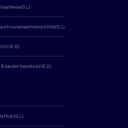
laatikkoa (G,L)
a sitruunamajoneesia tillillä (G,L)
ini (VE,G)
& kauden kasviksia (VE,G)
a Modi (G,L)