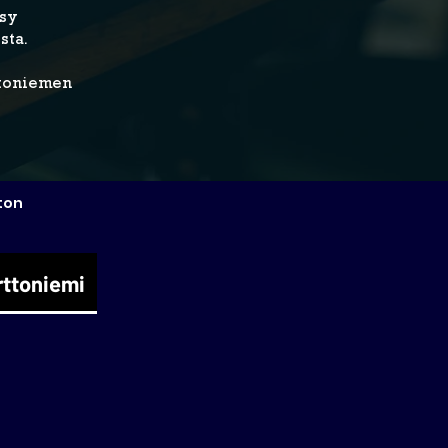
ysy
sta.
ttoniemen
ton
rttoniemi